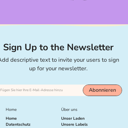
a
n
c
s
e
t
b
a
o
g
o
r
k
a
m
Sign Up to the Newsletter
Add descriptive text to invite your users to sign
up for your newsletter.
Abonnieren
Fügen Sie hier Ihre E-Mail-Adresse hinzu
Home
Über uns
Home
Unser Laden
Datentschutz
Unsere Labels