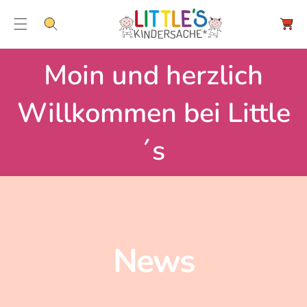
ar
e
nk
or
b
Moin und herzlich
Willkommen bei Little
´s
News